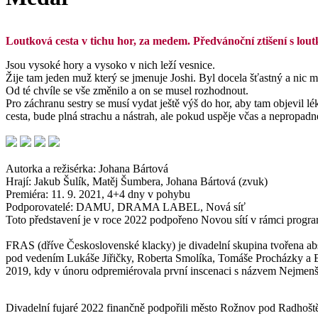
Loutková cesta v tichu hor, za medem. Předvánoční ztišení s lo
Jsou vysoké hory a vysoko v nich leží vesnice.
Žije tam jeden muž který se jmenuje Joshi. Byl docela šťastný a nic 
Od té chvíle se vše změnilo a on se musel rozhodnout.
Pro záchranu sestry se musí vydat ještě výš do hor, aby tam objevil l
cesta, bude plná strachu a nástrah, ale pokud uspěje včas a nepropadne
Autorka a režisérka: Johana Bártová
Hrají: Jakub Šulík, Matěj Šumbera, Johana Bártová (zvuk)
Premiéra: 11. 9. 2021, 4+4 dny v pohybu
Podporovatelé: DAMU, DRAMA LABEL, Nová síť
Toto představení je v roce 2022 podpořeno Novou sítí v rámci progr
FRAS (dříve Československé klacky) je divadelní skupina tvořena a
pod vedením Lukáše Jiřičky, Roberta Smolíka, Tomáše Procházky a B
2019, kdy v únoru odpremiérovala první inscenaci s názvem Nejmenší 
Divadelní fujaré 2022 finančně podpořili město Rožnov pod Radhoště