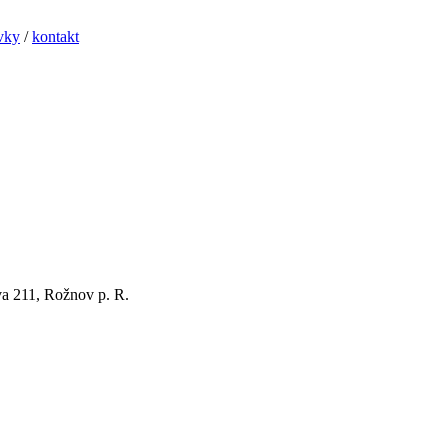
vky
/
kontakt
ova 211, Rožnov p. R.