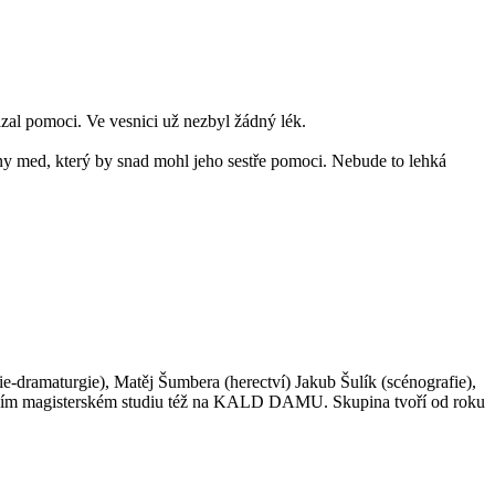
ázal pomoci. Ve vesnici už nezbyl žádný lék.
ovny med, který by snad mohl jeho sestře pomoci. Nebude to lehká
dramaturgie), Matěj Šumbera (herectví) Jakub Šulík (scénografie),
ujícím magisterském studiu též na KALD DAMU. Skupina tvoří od roku