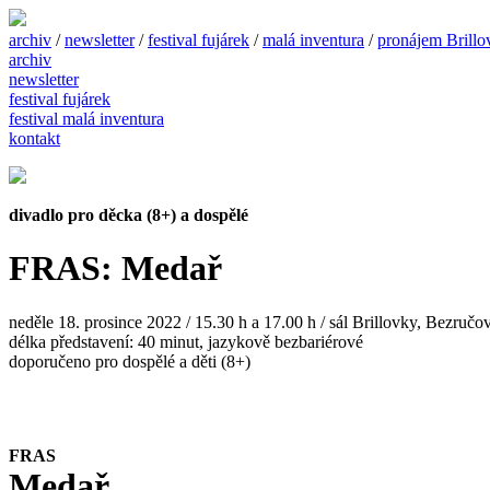
archiv
/
newsletter
/
festival fujárek
/
malá inventura
/
pronájem Brillo
archiv
newsletter
festival fujárek
festival malá inventura
kontakt
divadlo pro děcka (8+) a dospělé
FRAS: Medař
neděle 18. prosince 2022 / 15.30 h a 17.00 h / sál Brillovky, Bezruč
délka představení: 40 minut, jazykově bezbariérové
doporučeno pro dospělé a děti (8+)
FRAS
Medař