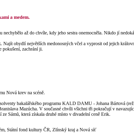
utkami a medem.
mu nechybělo až do chvíle, kdy jeho sestra onemocněla. Nikdo jí nedok
ék. Najít obydlí největších medonosných včel a vyprosit od jejich král
 pokušení, zachrání ji.
amu Nová krev na scéně.
bsolventy bakalářského programu KALD DAMU - Johana Bártová (režie-
ranislava Mazúcha. V současné chvíli všichni tři pokračují v navaz
ze Sámů, která získala druhé místo v divadelní ceně Erik.
m, Státní fond kultury ČR, Zlínský kraj a Nová síť