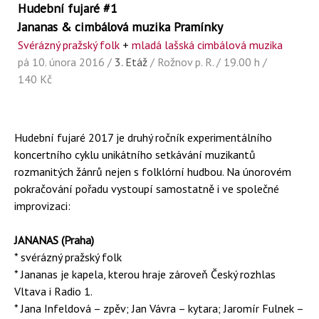
Hudební fujaré #1
Jananas & cimbálová muzika Pramínky
Svérázný pražský folk
+
mladá lašská cimbálová muzika
pá 10. února 2016 /
3. Etáž
/ Rožnov p. R. / 19.00 h /
140 Kč
Hudební fujaré 2017 je druhý ročník experimentálního
koncertního cyklu unikátního setkávání muzikantů
rozmanitých žánrů nejen s folklórní hudbou. Na únorovém
pokračování pořadu vystoupí samostatně i ve společné
improvizaci:
JANANAS (Praha)
* svérázný pražský folk
* Jananas je kapela, kterou hraje zároveň Český rozhlas
Vltava i Radio 1.
* Jana Infeldová – zpěv; Jan Vávra – kytara; Jaromír Fulnek –