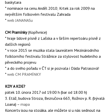
baskytara
* nominace na cenu Anděl 2010; Krtek za rok 2009 na
největším folkovém festivalu Zahrada
*
web JANANASu
CM Pramínky
(Kopřivnice)
* hraje lidové písně z Lašska a v širším repertoáru písně z
dalších regionů
* v roce 2015 se muzika stala laureátem Mezinárodního
folklorního festivalu Strážnice za stylovost hudebního a
pěveckého projevu
* a do svého pořadu v ČT si je pozvala i Dáda Patrasová!
*
web CM PRAMÍNKY
KDY A KDE?
pátek 10. února 2017 od 19.00 h (bar od 18.00 h)
3. Etáž, budova Stroza, Bezručova 663, Rožnov p. R. (bývalá
Loana) –
mapa
Koncerty jsou na stojáka, ale můžete si u nás sednout na