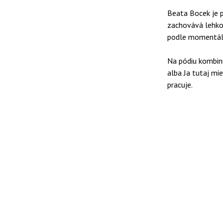
Beata Bocek je pí
zachovává lehkost
podle momentální
Na pódiu kombinuj
alba Ja tutaj m
pracuje.