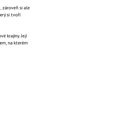
, zároveň si ale
rý si tvoří
é krajiny. Její
bem, na kterém