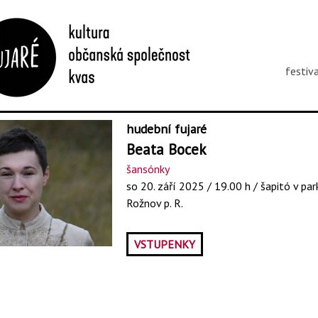
festiv
hudební fujaré
Beata Bocek
šansónky
so 20. září 2025 / 19.00 h / šapitó v pa
Rožnov p. R.
VSTUPENKY