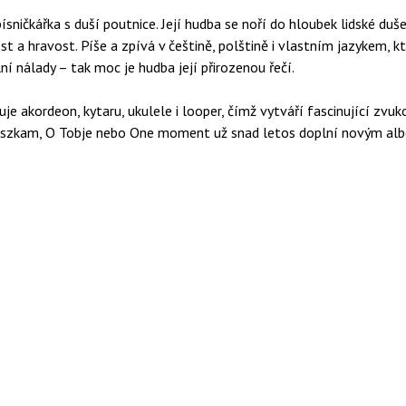
sničkářka s duší poutnice. Její hudba se noří do hloubek lidské duše
 a hravost. Píše a zpívá v češtině, polštině i vlastním jazykem, kte
 nálady – tak moc je hudba její přirozenou řečí.
e akordeon, kytaru, ukulele i looper, čímž vytváří fascinující zvukov
ieszkam, O Tobje nebo One moment už snad letos doplní novým al